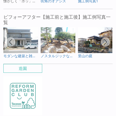
懐かしく「ホッ」とする庭
街角のオアシス
施工例写真1
ビフォーアフター【施工前と施工後】施工例写真一
覧
モダンな建築と雑木を使った庭
ノスタルジックなお庭
里山の庭
造園