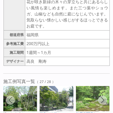
花が咲き新緑の木々の芽立ちと共にあるらし
い風情も楽しめます。また三つ葉やショウ
ガ、山椒なども自然に庭になじんでいます。
気取らない懐かしい感じがするほっとできる
お庭です。
福岡県
都道府県
200万円以上
参考施工費
1週間～1カ月
施工期間
高良 剛寿
デザイナー
施工例写真一覧
（ 27 / 28 ）