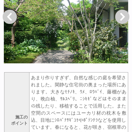
戻る
次へ
あまり作りすぎず、自然な感じの庭を希望さ
れました。閑静な住宅街の奥まった場所にあ
ります。大きなﾓﾁﾉｷ、ｳﾒ、ﾛｳﾊﾞｲ、藤棚があ
り、晩白柚、ｻﾙｽﾍﾞﾘ、ﾆｼｷｷﾞなどはそのまま
の残したり、移植することで活用した。また
空間のスペースにはユーカリ材の枕木を敷
施工の
込、目地にｼﾛﾊﾞﾅｻｷﾞｺｹやﾎﾟﾃﾝﾁﾗなどを使用し
ポイント
ています。春になると、花が咲き、宿根草の