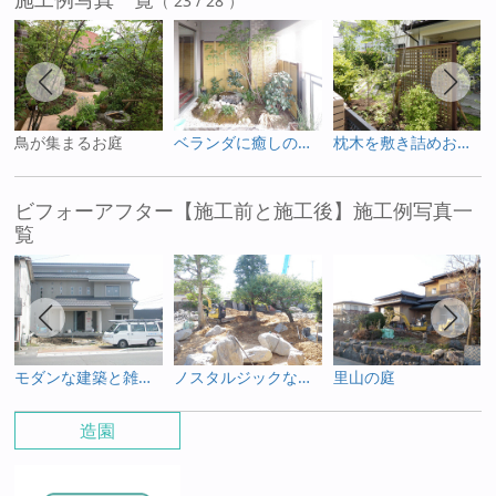
（ 23 / 28 ）
鳥が集まるお庭
ベランダに癒しのせせらぎを
枕木を敷き詰めお孫さんと楽しめる庭
ビフォーアフター【施工前と施工後】施工例写真一
覧
モダンな建築と雑木を使った庭
ノスタルジックなお庭
里山の庭
造園