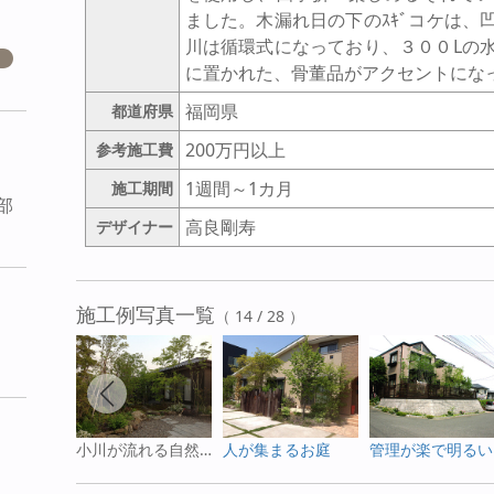
ました。木漏れ日の下のｽｷﾞコケは、
川は循環式になっており、３００Lの
に置かれた、骨董品がアクセントにな
福岡県
都道府県
200万円以上
参考施工費
1週間～1カ月
施工期間
部
高良剛寿
デザイナー
施工例写真一覧
（ 14 / 28 ）
小川が流れる自然なお庭
人が集まるお庭