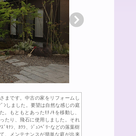
次へ
さまです。中古の家をリフォームし
ﾃﾞﾝしました。要望は自然な感じの庭
。もともとあったﾓﾁﾉｷを移動し、
ったり、飛石に使用しました。それ
、ｱｽﾞｷﾅｼ、ｶﾂﾗ、ｼﾞｭﾝﾍﾞﾘｰなどの落葉樹
て、メンテナンスが簡単な庭が出来