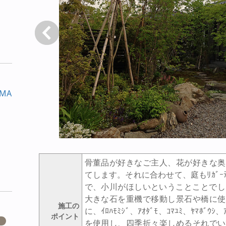
戻る
MA
骨董品が好きなご主人、花が好きな奥
てします。それに合わせて、庭もﾘｶﾞｰ
で、小川がほしいということことでした
大きな石を重機で移動し景石や橋に使
施工の
に、ｲﾛﾊﾓﾐｼﾞ、ｱｵﾀﾞﾓ、ｺﾏﾕﾐ、ﾔﾏﾎﾞｳｼ
ポイント
を使用し、四季折々楽しめるそれでい