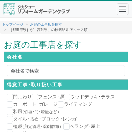
トップページ
お庭の工事店を探す
［都道府県］が「高知県」の検索結果 アクセス順
お庭の工事店を探す
会社名
得意工事･
取り扱い工事
門まわり
フェンス･塀
ウッドデッキ･テラス
カーポート･ガレージ
ライティング
和風
（竹垣･門･燈籠など）
タイル･貼石･ブロック･レンガ
植栽
ベランダ･屋上
（剪定管理･薬剤散布）