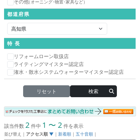
その他
（オーニング･物置･家具など）
都道府県
特 長
リフォームローン取扱店
ライティングマイスター認定店
潅水・散水システムウォーターマイスター認定店
リセット
2
1 〜 2
該当件数
件中
件を表示
並び替え
｜
アクセス順
▼
｜
新着順
｜
五十音順
｜