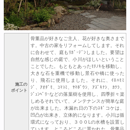
骨董品が好きなご主人、花が好きな奥さまで
す。中古の家をリフォームしてします。それ
に合わせて、庭もﾘｶﾞｰﾃﾞﾝしました。要望は
自然な感じの庭で、小川がほしいということ
ことでした。もともとあったﾓﾁﾉｷを移動し、
大きな石を重機で移動し景石や橋に使った
り、飛石に使用しました。それに、ｲﾛﾊﾓﾐ
施工の
ｼﾞ、ｱｵﾀﾞﾓ、ｺﾏﾕﾐ、ﾔﾏﾎﾞｳｼ、ｱｽﾞｷﾅｼ、ｶﾂﾗ、
ポイント
ｼﾞｭﾝﾍﾞﾘｰなどの落葉樹を使用し、四季折々楽
しめるそれでいて、メンテナンスが簡単な庭
が出来ました。木漏れ日の下のｽｷﾞコケは、
凹凸が出来き、立体的になります。小川は循
環式になっており、３００Lの水槽を設置し
ています。ところどころに置かれた、骨董品