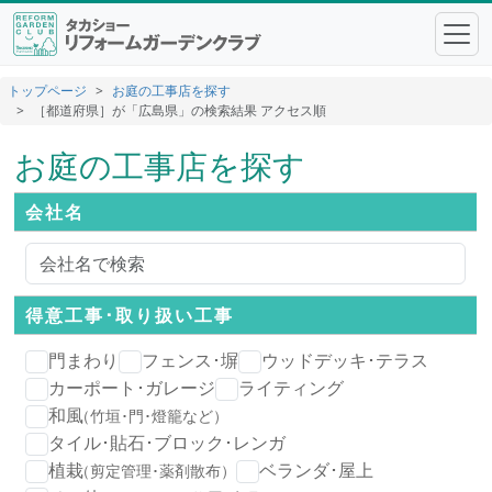
トップページ
お庭の工事店を探す
［都道府県］が「広島県」の検索結果 アクセス順
お庭の工事店を探す
会社名
得意工事･
取り扱い工事
門まわり
フェンス･塀
ウッドデッキ･テラス
カーポート･ガレージ
ライティング
和風
（竹垣･門･燈籠など）
タイル･貼石･ブロック･レンガ
植栽
ベランダ･屋上
（剪定管理･薬剤散布）