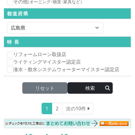
その他
（オーニング･物置･家具など）
都道府県
特 長
リフォームローン取扱店
ライティングマイスター認定店
潅水・散水システムウォーターマイスター認定店
リセット
1
2
次の10件