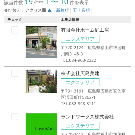
19
1 〜 10
該当件数
件中
件を表示
並び替え
｜
アクセス順
▲
｜
新着順
｜
五十音順
｜
チェック
工事店情報
有限会社ホーム庭工房
エクステリア
〒720-2124 広島県福山市神辺町
川南3145-3
TEL.084-963-2322
株式会社広島美建
エクステリア
〒731-3161 広島県広島市安佐南
区沼田町伴5862-1
TEL.082-848-3111
ランドワークス株式会社
エクステリア
〒720-2412 広島県福山市加茂町