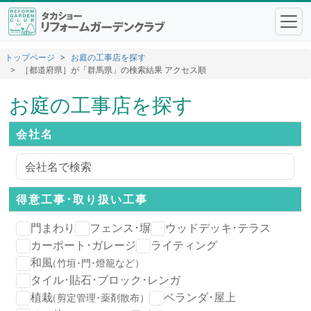
トップページ
お庭の工事店を探す
［都道府県］が「群馬県」の検索結果 アクセス順
お庭の工事店を探す
会社名
得意工事･
取り扱い工事
門まわり
フェンス･塀
ウッドデッキ･テラス
カーポート･ガレージ
ライティング
和風
（竹垣･門･燈籠など）
タイル･貼石･ブロック･レンガ
植栽
ベランダ･屋上
（剪定管理･薬剤散布）