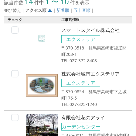
14
1 〜 10
該当件数
件中
件を表示
並び替え
｜
アクセス順
▲
｜
新着順
｜
五十音順
｜
チェック
工事店情報
スマートスタイル株式会社
エクステリア
〒370-3518 群馬県高崎市後疋間
町203-1
TEL.027-372-8408
株式会社城南エクステリア
エクステリア
〒370-0854 群馬県高崎市下之城
町176-5
TEL.027-325-1240
有限会社花のアライ
ガーデンセンター
〒376-0011 群馬県桐生市相生町3