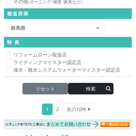
その他
（オーニング･物置･家具など）
都道府県
特 長
リフォームローン取扱店
ライティングマイスター認定店
潅水・散水システムウォーターマイスター認定店
リセット
1
2
次の10件