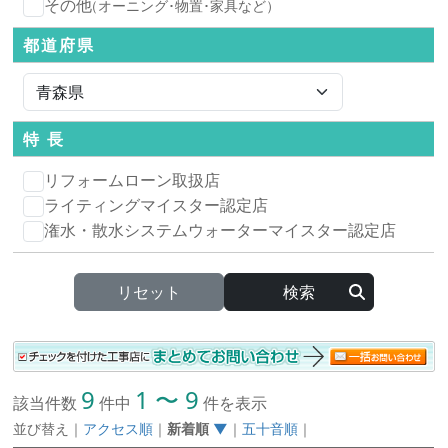
その他
（オーニング･物置･家具など）
都道府県
特 長
リフォームローン取扱店
ライティングマイスター認定店
潅水・散水システムウォーターマイスター認定店
リセット
9
1 〜 9
該当件数
件中
件を表示
並び替え
｜
アクセス順
｜
新着順
▼
｜
五十音順
｜