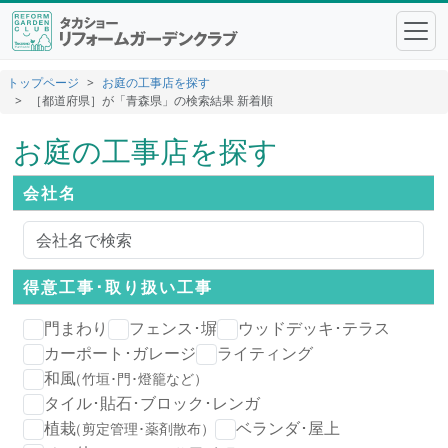
トップページ
お庭の工事店を探す
［都道府県］が「青森県」の検索結果 新着順
お庭の工事店を探す
会社名
得意工事･
取り扱い工事
門まわり
フェンス･塀
ウッドデッキ･テラス
カーポート･ガレージ
ライティング
和風
（竹垣･門･燈籠など）
タイル･貼石･ブロック･レンガ
植栽
ベランダ･屋上
（剪定管理･薬剤散布）