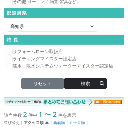
その他
（オーニング･物置･家具など）
都道府県
特 長
リフォームローン取扱店
ライティングマイスター認定店
潅水・散水システムウォーターマイスター認定店
リセット
2
1 〜 2
該当件数
件中
件を表示
並び替え
｜
アクセス順
▲
｜
新着順
｜
五十音順
｜