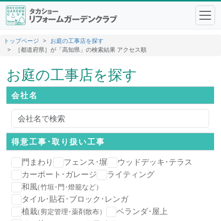
トップページ
お庭の工事店を探す
［都道府県］が「高知県」の検索結果 アクセス順
お庭の工事店を探す
会社名
得意工事･
取り扱い工事
門まわり
フェンス･塀
ウッドデッキ･テラス
カーポート･ガレージ
ライティング
和風
（竹垣･門･燈籠など）
タイル･貼石･ブロック･レンガ
植栽
ベランダ･屋上
（剪定管理･薬剤散布）