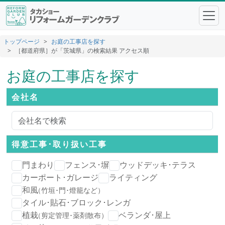
トップページ
お庭の工事店を探す
［都道府県］が「茨城県」の検索結果 アクセス順
お庭の工事店を探す
会社名
得意工事･
取り扱い工事
門まわり
フェンス･塀
ウッドデッキ･テラス
カーポート･ガレージ
ライティング
和風
（竹垣･門･燈籠など）
タイル･貼石･ブロック･レンガ
植栽
ベランダ･屋上
（剪定管理･薬剤散布）