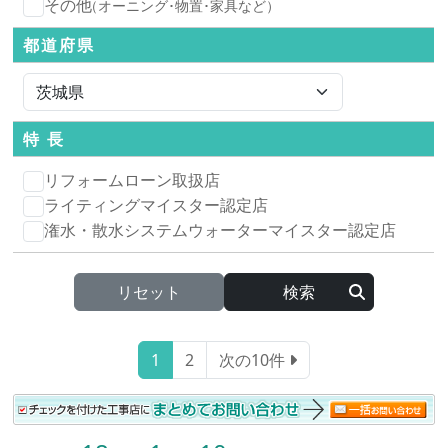
その他
（オーニング･物置･家具など）
都道府県
特 長
リフォームローン取扱店
ライティングマイスター認定店
潅水・散水システムウォーターマイスター認定店
リセット
1
2
次の10件