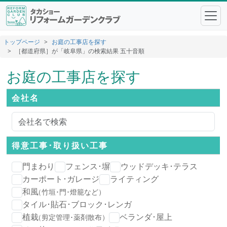
トップページ
お庭の工事店を探す
［都道府県］が「岐阜県」の検索結果 五十音順
お庭の工事店を探す
会社名
得意工事･
取り扱い工事
門まわり
フェンス･塀
ウッドデッキ･テラス
カーポート･ガレージ
ライティング
和風
（竹垣･門･燈籠など）
タイル･貼石･ブロック･レンガ
植栽
ベランダ･屋上
（剪定管理･薬剤散布）