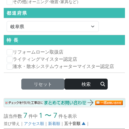
その他
（オーニング･物置･家具など）
都道府県
特 長
リフォームローン取扱店
ライティングマイスター認定店
潅水・散水システムウォーターマイスター認定店
リセット
7
1 〜 7
該当件数
件中
件を表示
並び替え
｜
アクセス順
｜
新着順
｜
五十音順
▲
｜