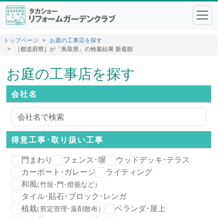
トップページ
お庭の工事店を探す
［都道府県］が「鳥取県」の検索結果 新着順
お庭の工事店を探す
会社名
得意工事･
取り扱い工事
門まわり
フェンス･塀
ウッドデッキ･テラス
カーポート･ガレージ
ライティング
和風
（竹垣･門･燈籠など）
タイル･貼石･ブロック･レンガ
植栽
ベランダ･屋上
（剪定管理･薬剤散布）