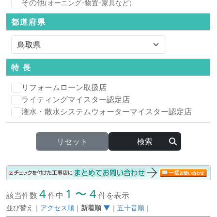
その他
（オーニング･物置･家具など）
都道府県
特 長
リフォームローン取扱店
ライティングマイスター認定店
潅水・散水システムウォーターマイスター認定店
リセット
4
1 〜 4
該当件数
件中
件を表示
並び替え
｜
アクセス順
｜
新着順
▼
｜
五十音順
｜