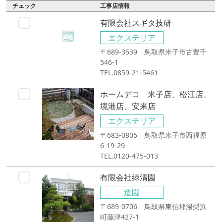
チェック
工事店情報
有限会社スギタ技研
エクステリア
〒689-3539 鳥取県米子市古豊千
546-1
TEL.0859-21-5461
ホームデコ 米子店、松江店、
境港店、安来店
エクステリア
〒683-0805 鳥取県米子市西福原
6-19-29
TEL.0120-475-013
有限会社緑清園
造園
〒689-0706 鳥取県東伯郡湯梨浜
町藤津427-1