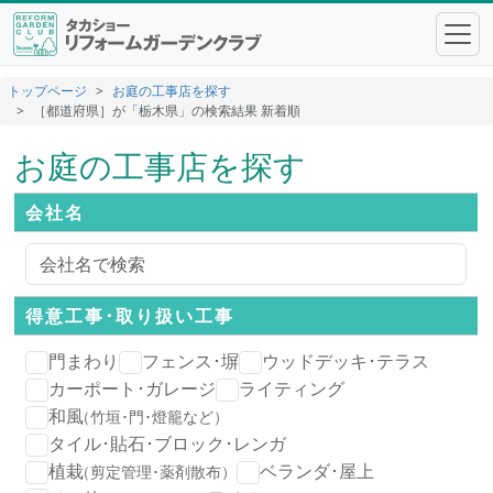
トップページ
お庭の工事店を探す
［都道府県］が「栃木県」の検索結果 新着順
お庭の工事店を探す
会社名
得意工事･
取り扱い工事
門まわり
フェンス･塀
ウッドデッキ･テラス
カーポート･ガレージ
ライティング
和風
（竹垣･門･燈籠など）
タイル･貼石･ブロック･レンガ
植栽
ベランダ･屋上
（剪定管理･薬剤散布）