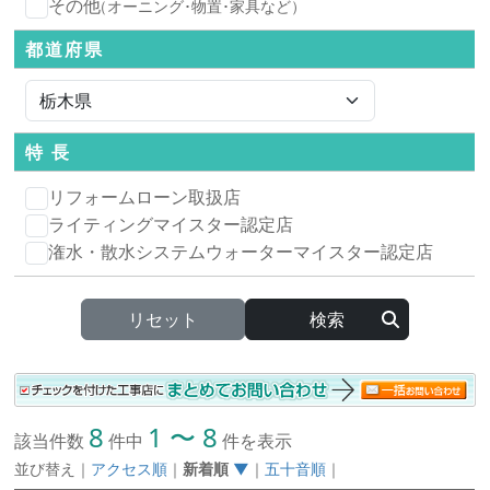
その他
（オーニング･物置･家具など）
都道府県
特 長
リフォームローン取扱店
ライティングマイスター認定店
潅水・散水システムウォーターマイスター認定店
リセット
8
1 〜 8
該当件数
件中
件を表示
並び替え
｜
アクセス順
｜
新着順
▼
｜
五十音順
｜