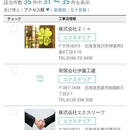
35
31 〜 35
該当件数
件中
件を表示
並び替え
｜
アクセス順
▼
｜
新着順
｜
五十音順
｜
チェック
工事店情報
株式会社Ｚｉｎ
エクステリア
〒078-8315 北海道旭川市神楽岡5
条6丁目3-10
TEL.0166-73-3430
有限会社伊藤工建
エクステリア
〒061-1434 北海道恵庭市柏陽町3
丁目2-1
TEL.0120-296-328
株式会社エクスリーフ
エクステリア
〒062-0021 北海道札幌市豊平区