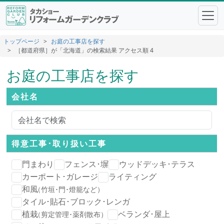
トップページ
お庭の工事店を探す
［都道府県］が「北海道」の検索結果 アクセス順 4
お庭の工事店を探す
会社名
得意工事･
取り扱い工事
門まわり
フェンス･塀
ウッドデッキ･テラス
カーポート･ガレージ
ライティング
和風
（竹垣･門･燈籠など）
タイル･貼石･ブロック･レンガ
植栽
ベランダ･屋上
（剪定管理･薬剤散布）