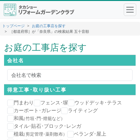
トップページ
お庭の工事店を探す
［都道府県］が「奈良県」の検索結果 五十音順
お庭の工事店を探す
会社名
得意工事･
取り扱い工事
門まわり
フェンス･塀
ウッドデッキ･テラス
カーポート･ガレージ
ライティング
和風
（竹垣･門･燈籠など）
タイル･貼石･ブロック･レンガ
植栽
ベランダ･屋上
（剪定管理･薬剤散布）