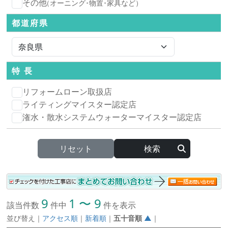
その他
（オーニング･物置･家具など）
都道府県
特 長
リフォームローン取扱店
ライティングマイスター認定店
潅水・散水システムウォーターマイスター認定店
リセット
9
1 〜 9
該当件数
件中
件を表示
並び替え
｜
アクセス順
｜
新着順
｜
五十音順
▲
｜