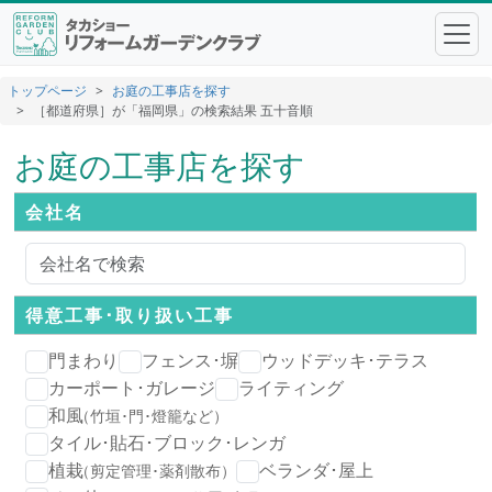
トップページ
お庭の工事店を探す
［都道府県］が「福岡県」の検索結果 五十音順
お庭の工事店を探す
会社名
得意工事･
取り扱い工事
門まわり
フェンス･塀
ウッドデッキ･テラス
カーポート･ガレージ
ライティング
和風
（竹垣･門･燈籠など）
タイル･貼石･ブロック･レンガ
植栽
ベランダ･屋上
（剪定管理･薬剤散布）