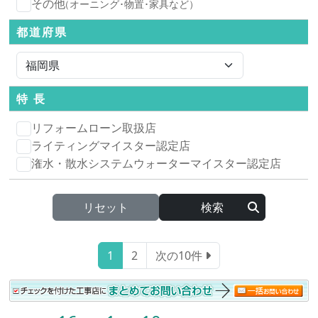
その他
（オーニング･物置･家具など）
都道府県
特 長
リフォームローン取扱店
ライティングマイスター認定店
潅水・散水システムウォーターマイスター認定店
リセット
1
2
次の10件