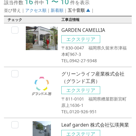
16
1 〜 10
該当件数
件中
件を表示
並び替え
｜
アクセス順
｜
新着順
｜
五十音順
▲
｜
チェック
工事店情報
GARDEN CAMELLIA
エクステリア
〒830-0047 福岡県久留米市津福
本町967-3
TEL.0942-27-9348
グリーンライフ産業株式会社
（グランド工房）
エクステリア
〒811-0101 福岡県糟屋郡新宮町
原上1636-1
TEL.0120-926-951
Leaf garden 株式会社弘瑛興業
エクステリア