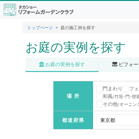
トップページ
庭の施工例を探す
お庭の実例を探す
お庭の実例を探す
ビフォー
門まわり
フェ
場 所
和風
（竹垣･門･燈
その他
（オーニン
都道府県