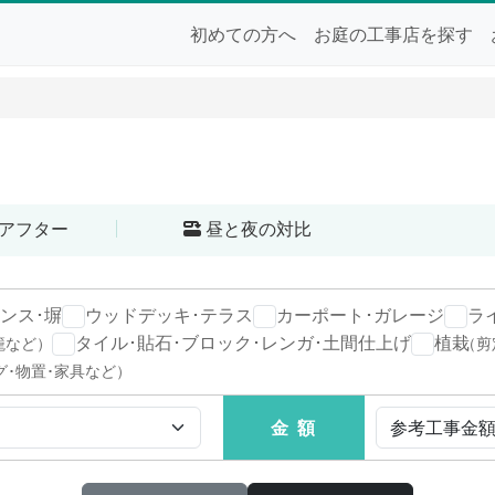
初めての方へ
お庭の工事店を探す
アフター
昼と夜の対比
ンス･塀
ウッドデッキ･テラス
カーポート･ガレージ
ラ
タイル･貼石･ブロック･レンガ･土間仕上げ
植栽
籠など）
（剪
グ･物置･家具など）
金 額