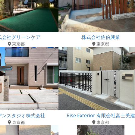
式会社グリーンケア
株式会社佐伯興業
東京都
東京都
デンスタジオ株式会社
Rise Exterior 有限会社富士美建
東京都
東京都