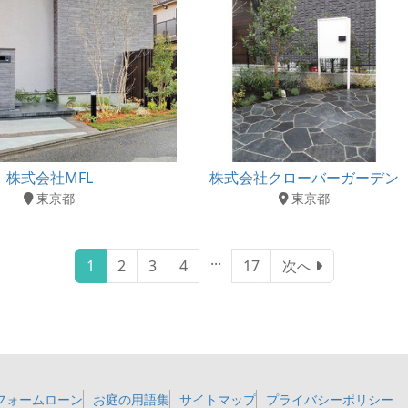
株式会社MFL
株式会社クローバーガーデン
東京都
東京都
...
1
2
3
4
17
次へ
フォームローン
お庭の用語集
サイトマップ
プライバシーポリシー