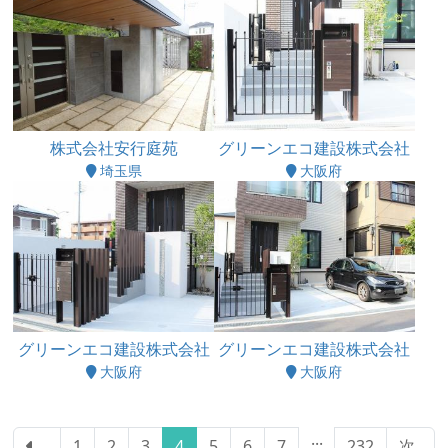
株式会社安行庭苑
グリーンエコ建設株式会社
埼玉県
大阪府
グリーンエコ建設株式会社
グリーンエコ建設株式会社
大阪府
大阪府
...
1
2
3
4
5
6
7
232
次