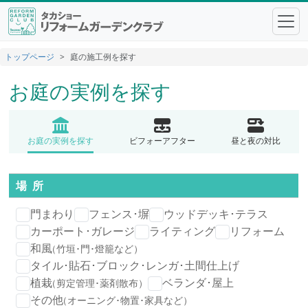
トップページ
庭の施工例を探す
お庭の実例を探す
お庭の実例を探す
ビフォーアフター
昼と夜の対比
場 所
門まわり
フェンス･塀
ウッドデッキ･テラス
カーポート･ガレージ
ライティング
リフォーム
和風
（竹垣･門･燈籠など）
タイル･貼石･ブロック･レンガ･土間仕上げ
植栽
ベランダ･屋上
（剪定管理･薬剤散布）
その他
（オーニング･物置･家具など）