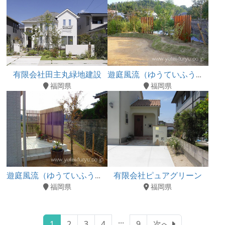
有限会社田主丸緑地建設
遊庭風流（ゆうていふうりゅう）
福岡県
福岡県
有限会社ピュアグリーン
遊庭風流（ゆうていふうりゅう）
福岡県
福岡県
...
1
2
3
4
9
次へ