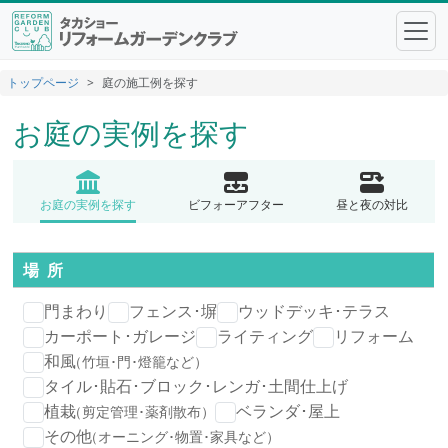
トップページ
庭の施工例を探す
お庭の実例を探す
お庭の実例を探す
ビフォーアフター
昼と夜の対比
場 所
門まわり
フェンス･塀
ウッドデッキ･テラス
カーポート･ガレージ
ライティング
リフォーム
和風
（竹垣･門･燈籠など）
タイル･貼石･ブロック･レンガ･土間仕上げ
植栽
ベランダ･屋上
（剪定管理･薬剤散布）
その他
（オーニング･物置･家具など）