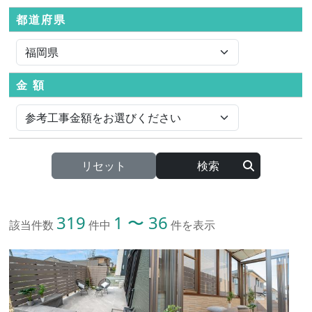
都道府県
金 額
リセット
319
1 〜 36
該当件数
件中
件を表示