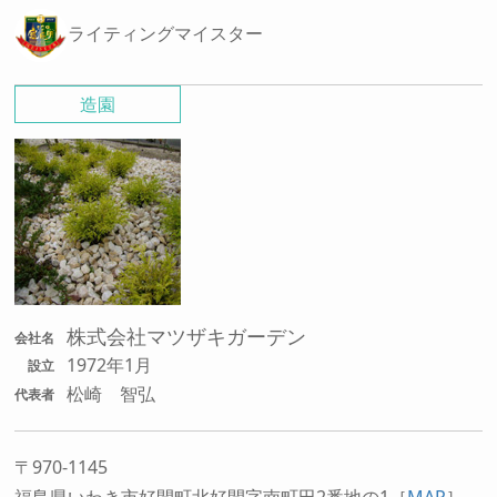
ライティングマイスター
造園
株式会社マツザキガーデン
会社名
1972年1月
設立
松崎 智弘
代表者
〒970-1145
福島県いわき市好間町北好間字南町田2番地の1
［
MAP
］