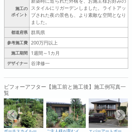
新築時に造られた外構を、お施主様お好みの
スタイルにリガーデンしました。ライトアッ
施工の
ポイント
プされた夜の景色も、より素敵な空間となり
ました。
群馬県
都道府県
200万円以上
参考施工費
1週間～1カ月
施工期間
谷津修一
デザイナー
ビフォーアフター【施工前と施工後】施工例写真一
覧
ポーチスカイルーフから眺めるエレガントなお庭
ご主人様が育むイングリッシュガーデン
エバーアートボードを使用したスタイリッシュな門袖