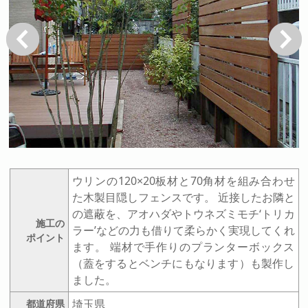
戻る
次へ
ウリンの120×20板材と70角材を組み合わせ
た木製目隠しフェンスです。 近接したお隣と
の遮蔽を、アオハダやトウネズミモチ‘トリカ
施工の
ラー’などの力も借りて柔らかく実現してくれ
ポイント
ます。 端材で手作りのプランターボックス
（蓋をするとベンチにもなります）も製作し
ました。
埼玉県
都道府県