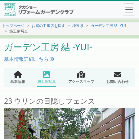
トップページ
お庭の工事店を探す
埼玉県
ガーデン工房 結 -YUI-
施工例写真
ガーデン工房 結 -YUI-
基本情報詳細こちら
基本情報
施工例写真
アクセスマップ
お問い合わせ
23 ウリンの目隠しフェンス