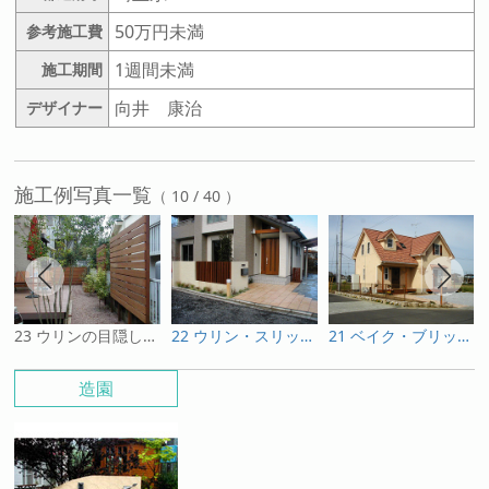
50万円未満
参考施工費
1週間未満
施工期間
向井 康治
デザイナー
施工例写真一覧
（ 10 / 40 ）
23 ウリンの目隠しフェンス
22 ウリン・スリットの門柱
21 ベイク・ブリックのメッシュフェンス基礎
造園