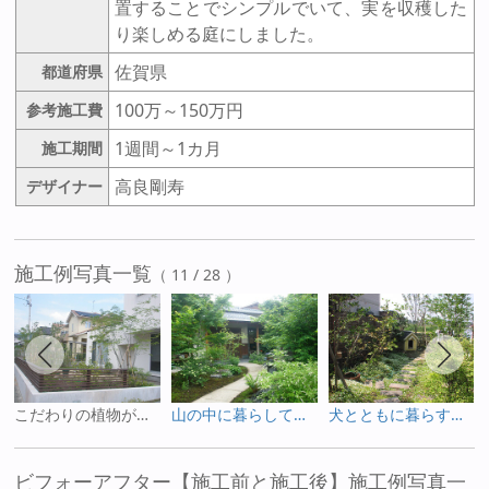
置することでシンプルでいて、実を収穫した
り楽しめる庭にしました。
佐賀県
都道府県
100万～150万円
参考施工費
1週間～1カ月
施工期間
高良剛寿
デザイナー
施工例写真一覧
（ 11 / 28 ）
こだわりの植物があるお庭
山の中に暮らしてる感じがするお庭
犬とともに暮らすお庭
ビフォーアフター【施工前と施工後】施工例写真一