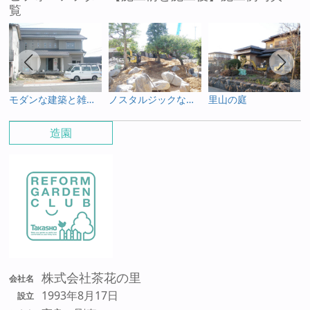
覧
モダンな建築と雑木を使った庭
ノスタルジックなお庭
里山の庭
造園
株式会社茶花の里
会社名
1993年8月17日
設立