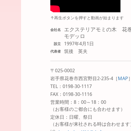
↑再生ボタンを押すと動画が始まります
エクステリアモミの木 花
会社名
モデッロ
1997年4月1日
設立
筑後 英夫
代表者
〒025-0002
岩手県花巻市西宮野目2-235-4
［
MAP
TEL：0198-30-1117
FAX：0198-30-1116
営業時間：8：00～18：00
（お客様のご都合にも合わせます）
定休日：日曜、祭日
（お客様が来社される時は合わせます