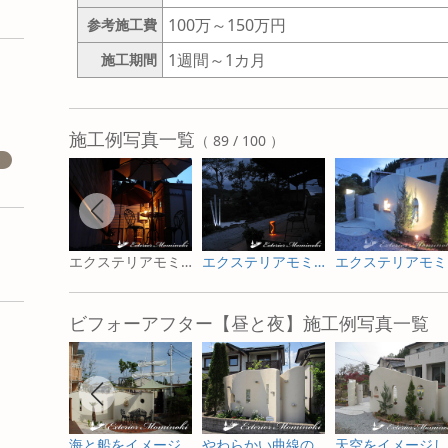
100万～150万円
参考施工費
1週間～1カ月
施工期間
施工例写真一覧
（ 89 / 100 ）
エクステリアモミの木 - 花巻市美容室ココアート様邸
エクステリアモミの木 - 和賀郡T様邸
エ
ビフォーアフター【昼と夜】施工例写真一覧
海と船をイメージしたお庭の昼と夜
やわらかい曲線の大きな塗り壁の昼と夜
天