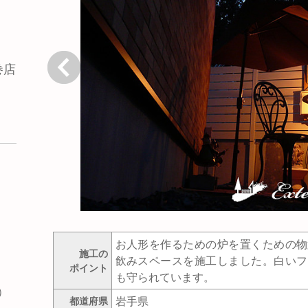
巻店
戻る
］
お人形を作るための炉を置くための物
施工の
飲みスペースを施工しました。白いフ
ポイント
も守られています。
）
岩手県
都道府県