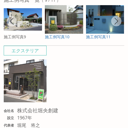
（ 9 / 11 ）
施工例写真9
施工例写真10
施工例写真11
エクステリア
株式会社堀央創建
会社名
1967年
設立
堀尾 将之
代表者