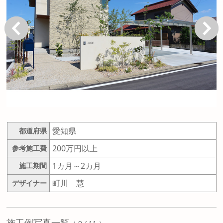
戻る
次へ
愛知県
都道府県
200万円以上
参考施工費
1カ月～2カ月
施工期間
町川 慧
デザイナー
施工例写真一覧