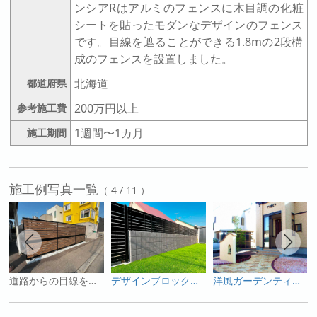
ンシアRはアルミのフェンスに木目調の化粧
シートを貼ったモダンなデザインのフェンス
です。目線を遮ることができる1.8mの2段構
成のフェンスを設置しました。
北海道
都道府県
200万円以上
参考施工費
1週間〜1カ月
施工期間
施工例写真一覧
（ 4 / 11 ）
道路からの目線を遮る多段フェンス【センシアR】
デザインブロックと組み合わせたフェンス
洋風ガーデンティーナ札幌