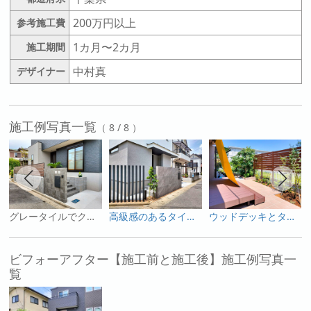
200万円以上
参考施工費
1カ月〜2カ月
施工期間
中村真
デザイナー
施工例写真一覧
（ 8 / 8 ）
グレータイルでクールな印象のオープンエクステリア
高級感のあるタイル門柱
ウッドデッキとタイルテラスの調和、ガーデンスペースの拡張プラン
ビフォーアフター【施工前と施工後】施工例写真一
覧