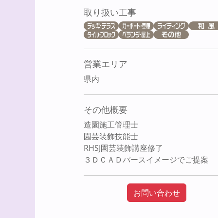
取り扱い工事
営業エリア
県内
その他概要
造園施工管理士
園芸装飾技能士
RHSJ園芸装飾講座修了
３ＤＣＡＤパースイメージでご提案
お問い合わせ