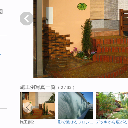
園
戻る
A
施工例写真一覧
（ 2 / 33 ）
施工例2
影で魅せるフロントガーデン
デ