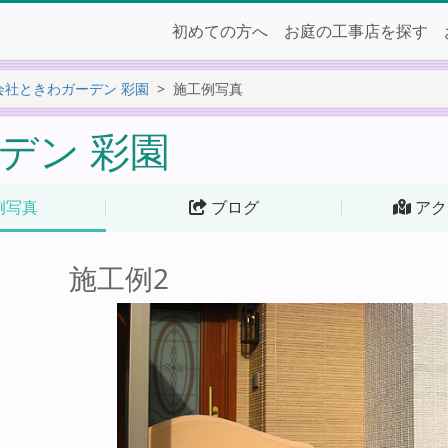
初めての方へ
お庭の工事店を探す
会社ときわガーデン 彩園
施工例写真
デン 彩園
例写真
ブログ
アク
施工例2