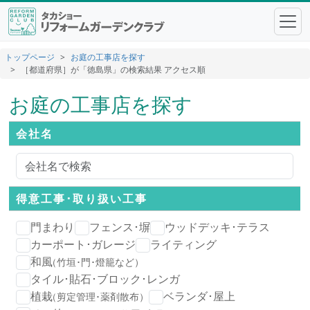
トップページ
お庭の工事店を探す
［都道府県］が「徳島県」の検索結果 アクセス順
お庭の工事店を探す
会社名
得意工事･
取り扱い工事
門まわり
フェンス･塀
ウッドデッキ･テラス
カーポート･ガレージ
ライティング
和風
（竹垣･門･燈籠など）
タイル･貼石･ブロック･レンガ
植栽
ベランダ･屋上
（剪定管理･薬剤散布）