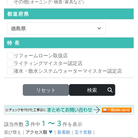
その他
（オーニング･物置･家具など）
都道府県
特 長
リフォームローン取扱店
ライティングマイスター認定店
潅水・散水システムウォーターマイスター認定店
リセット
3
1 〜 3
該当件数
件中
件を表示
並び替え
｜
アクセス順
▼
｜
新着順
｜
五十音順
｜