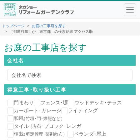
トップページ
お庭の工事店を探す
［都道府県］が「東京都」の検索結果 アクセス順
お庭の工事店を探す
会社名
得意工事･
取り扱い工事
門まわり
フェンス･塀
ウッドデッキ･テラス
カーポート･ガレージ
ライティング
和風
（竹垣･門･燈籠など）
タイル･貼石･ブロック･レンガ
植栽
ベランダ･屋上
（剪定管理･薬剤散布）