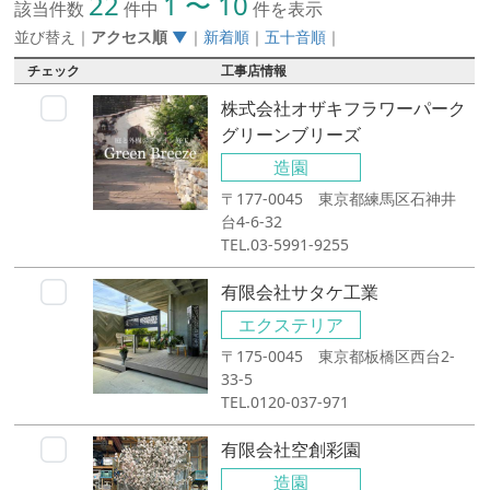
22
1 〜 10
該当件数
件中
件を表示
並び替え
｜
アクセス順
▼
｜
新着順
｜
五十音順
｜
チェック
工事店情報
株式会社オザキフラワーパーク
グリーンブリーズ
造園
〒177-0045 東京都練馬区石神井
台4-6-32
TEL.03-5991-9255
有限会社サタケ工業
エクステリア
〒175-0045 東京都板橋区西台2-
33-5
TEL.0120-037-971
有限会社空創彩園
造園