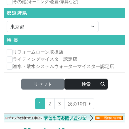
その他
（オーニング･物置･家具など）
都道府県
特 長
リフォームローン取扱店
ライティングマイスター認定店
潅水・散水システムウォーターマイスター認定店
リセット
1
2
3
次の10件