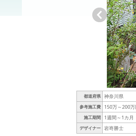
戻る
神奈川県
都道府県
150万～200
参考施工費
1週間～1カ月
施工期間
岩嵜勝士
デザイナー