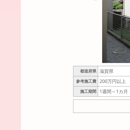
戻る
滋賀県
都道府県
200万円以上
参考施工費
1週間～1カ月
施工期間