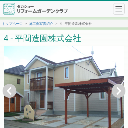
トップページ
施工例写真紹介
4 - 平間造園株式会社
4 - 平間造園株式会社
戻る
次へ