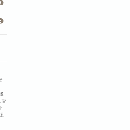
番
級
工管
ト
認