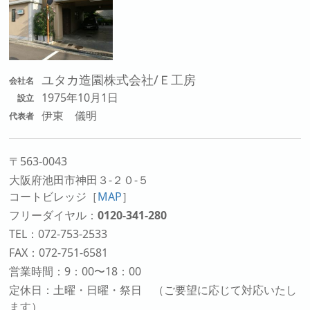
ユタカ造園株式会社/Ｅ工房
会社名
1975年10月1日
設立
伊東 儀明
代表者
〒563-0043
大阪府池田市神田３-２０-５
コートビレッジ
［
MAP
］
フリーダイヤル：
0120-341-280
TEL：072-753-2533
FAX：072-751-6581
営業時間：9：00〜18：00
定休日：土曜・日曜・祭日 （ご要望に応じて対応いたし
ます）