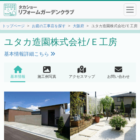
トップページ
お庭の工事店を探す
大阪府
ユタカ造園株式会社/Ｅ工房
ユタカ造園株式会社/Ｅ工房
基本情報詳細こちら
基本情報
施工例写真
アクセスマップ
お問い合わせ