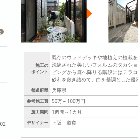
既存のウッドデッキや地植えの植栽を
洗練された美しいフォルムのタカショ
施工の
ポイント
ビングから庭へ降りる階段にはテラコ
砂利を敷き詰めて、白を基調とした優
兵庫県
都道府県
50万～100万円
参考施工費
1週間～1カ月
施工期間
下阪 道寛
デザイナー
02