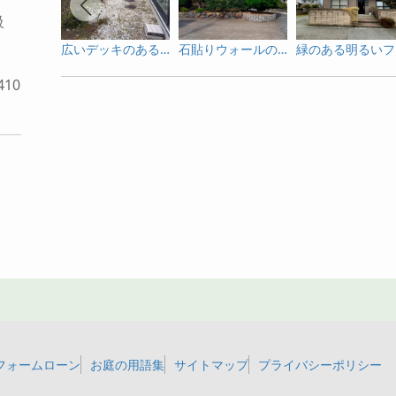
級
広いデッキのある庭
石貼りウォールのファサード
緑
10
フォームローン
お庭の用語集
サイトマップ
プライバシーポリシー