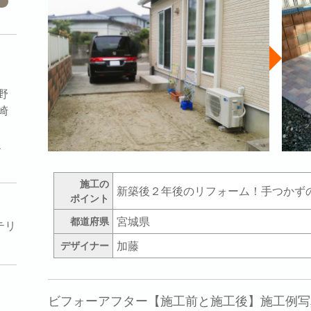
野
崎
、
施工の
新築後２年後のリフォーム！手つかず
ポイント
宮城県
都道府県
テリ
加藤
デザイナー
ビフォーアフター【施工前と施工後】施工例写