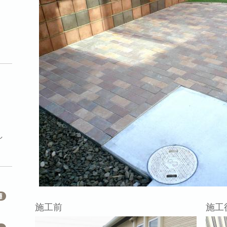
し
施工前
施工