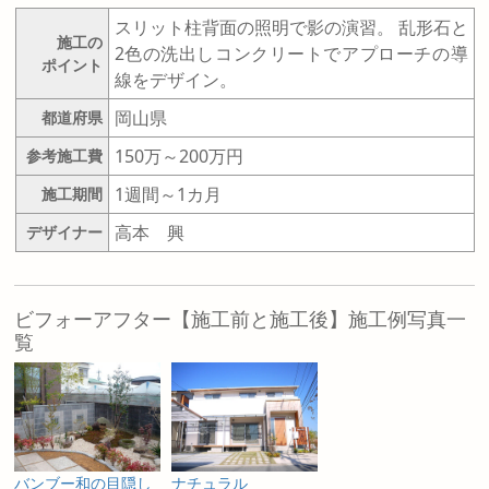
スリット柱背面の照明で影の演習。 乱形石と
施工の
2色の洗出しコンクリートでアプローチの導
ポイント
線をデザイン。
岡山県
都道府県
150万～200万円
参考施工費
1週間～1カ月
施工期間
高本 興
デザイナー
ビフォーアフター【施工前と施工後】施工例写真一
覧
バンブー和の目隠し
ナチュラル