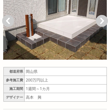
戻る
次へ
岡山県
都道府県
200万円以上
参考施工費
1週間～1カ月
施工期間
高本 興
デザイナー