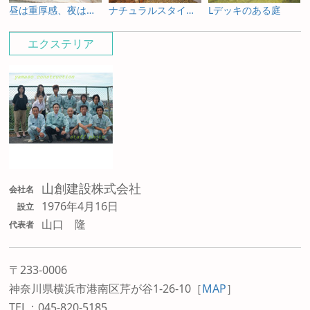
昼は重厚感、夜は温かみのあるアプローチ
ナチュラルスタイルアプローチ
Lデッキのある庭
エクステリア
山創建設株式会社
会社名
1976年4月16日
設立
山口 隆
代表者
〒233-0006
神奈川県横浜市港南区芹が谷1-26-10
［
MAP
］
TEL：045-820-5185