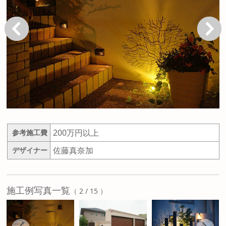
戻る
次へ
200万円以上
参考施工費
佐藤真奈加
デザイナー
施工例写真一覧
（ 2 / 15 ）