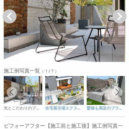
戻る
次へ
施工例写真一覧
（ 1 / 7 ）
光とこだわりのプライベート空間
住宅展示場エクステリア
愛猫も満足のプライベートテラス
ビフォーアフター【施工前と施工後】施工例写真一