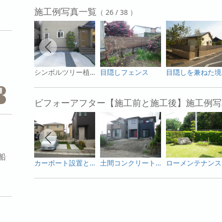
施工例写真一覧
（ 26 / 38 ）
シンボルツリー植栽
目隠しフェンス
目
ビフォーアフター【施工前と施工後】施工例写
船
カーポート設置と雑草対策工事
土間コンクリート打設工事
。