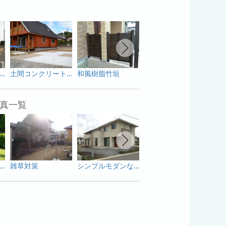
隠しを兼ねた境界工事
土間コンクリート仕上げ
和風樹脂竹垣
シンボルツリー
真一覧
ローメンテナンスの庭
雑草対策
シンプルモダンな外構工事
門扉取り換え