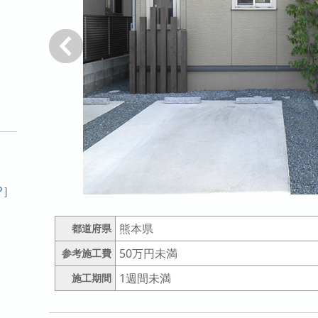
戻る
P
］
熊本県
都道府県
50万円未満
参考施工費
1週間未満
施工期間