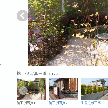
戻る
P
］
施工例写真一覧
（ 1 / 38 ）
施工例写真1
施工例写真2
生垣植栽工事