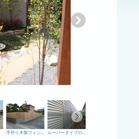
次へ
手作り木製フェンス
ルーバータイプのフェンス取付
伸縮門扉取付工事
クロ