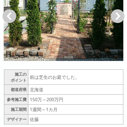
戻る
次へ
施工の
前は芝生のお庭でした。
ポイント
北海道
都道府県
150万～200万円
参考施工費
1週間～1カ月
施工期間
佐藤
デザイナー