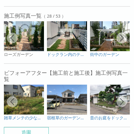
施工例写真一覧
（ 28 / 53 ）
ローズガーデン
ドックラン内のテラス
街中のガーデン
ビフォーアフター【施工前と施工後】施工例写真一
覧
雑草メンテの少ない庭
宿根草のガーデンに樹木で高低差で動きをつける
昔のお庭をドックランに
造園