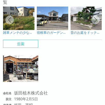
覧
雑草メンテの少ない庭
宿根草のガーデンに樹木で高低差で動きをつける
昔のお庭をドックランに
造園
坂田植木株式会社
会社名
1980年2月5日
設立