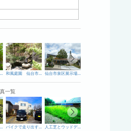
台市泉区展示場③ 仙台市泉区
和風庭園 仙台市泉区
仙台市泉区展示場➀正面 仙台市泉区
仙台市泉区展示場②駐車場側 仙台市泉区
真一覧
ッキで広がる、暮らしの楽しみ方 仙台市
バイクで走り出す前から、ワクワクが始まる庭。 仙台市
人工芝とウッドデッキが彩る、くつろぎと遊び心いっぱいのナチュラルガーデン。仙台市
敷地に合わせた最適なカーポート提案。 仙台市