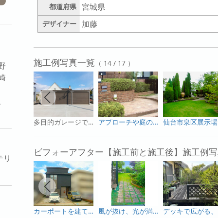
宮城県
都道府県
加藤
デザイナー
施工例写真一覧
（ 14 / 17 ）
野
崎
、
多目的ガレージで、利便性も安心もフルサポート 仙台市
アプローチや庭の出入り口をおしゃれに演出！ 仙台市
仙
ビフォーアフター【施工前と施工後】施工例写
テリ
カーポートを建てて、出かける朝を気持ちよく。 仙台市
風が抜け、光が満ちる。生まれ変わったやすらぎの庭。 仙台市
デ