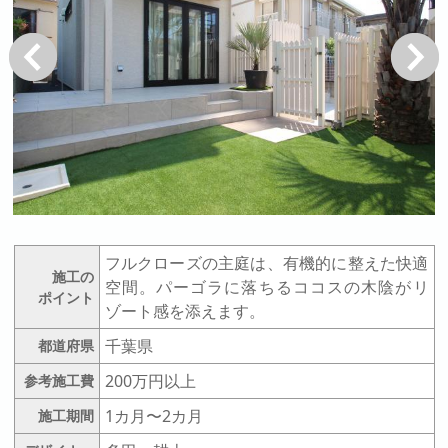
戻る
次へ
フルクローズの主庭は、有機的に整えた快適
施工の
空間。パーゴラに落ちるココスの木陰がリ
ポイント
ゾート感を添えます。
千葉県
都道府県
200万円以上
参考施工費
1カ月〜2カ月
施工期間