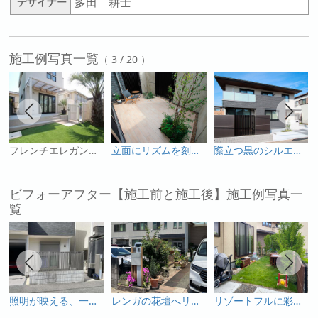
多田 耕士
デザイナー
施工例写真一覧
（ 3 / 20 ）
フレンチエレガントなリゾートテラス
立面にリズムを刻むルーバースクリーン、陽射しと流れる空気感で内外をつないで。
際立つ黒のシルエット、素材で魅せるファサードセットアップ。
ビフォーアフター【施工前と施工後】施工例写真一
覧
照明が映える、一戸建ての魅力を高めるファサードリフォーム
レンガの花壇へリフォーム
リゾートフルに彩られた風色テラス。