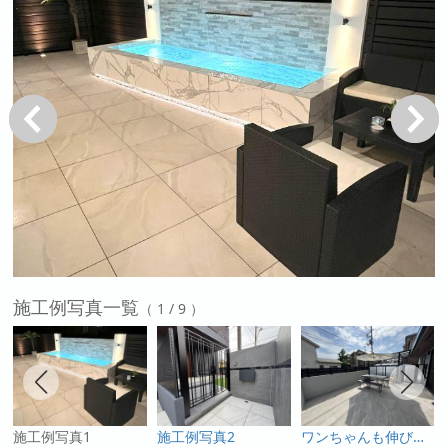
戻る
次へ
施工例写真一覧
（ 1 / 9 ）
施工例写真1
施工例写真2
ワンちゃんも伸び伸び遊べるタイルデッキ