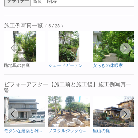
高良 剛寿
デザイナー
施工例写真一覧
（ 6 / 28 ）
路地風のお庭
シェードガーデン
安らぎの休暇家
ビフォーアフター【施工前と施工後】施工例写真一
覧
モダンな建築と雑木を使った庭
ノスタルジックなお庭
里山の庭